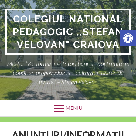
COLEGIUL NATIONAL
PEDAGOGIC ,,STEFAN
Deschide bara de unelte
VELOVAN" CRAIOVA
Motto: ”Voi forma invatatori buni si-i voi trimite în
popor, sa propovaduiasca cultura si iubirea de
patrie.” – Stefan Velovan
MENIU
ANUNȚURI/INFORMAȚII