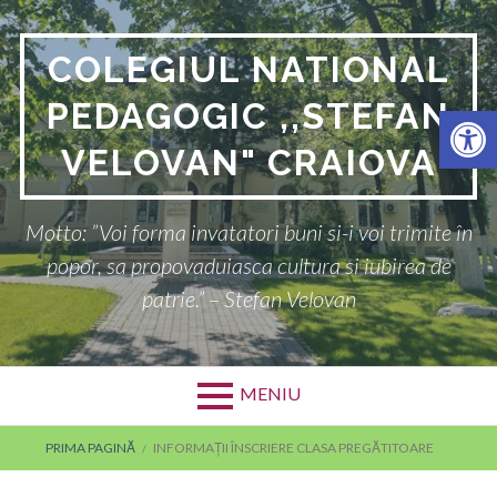
COLEGIUL NATIONAL
PEDAGOGIC ,,STEFAN
Deschide bara de unelte
VELOVAN" CRAIOVA
Motto: ”Voi forma invatatori buni si-i voi trimite în
popor, sa propovaduiasca cultura si iubirea de
patrie.” – Stefan Velovan
MENIU
PRIMA PAGINĂ
INFORMAȚII ÎNSCRIERE CLASA PREGĂTITOARE