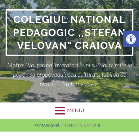
COLEGIUL NATIONAL
PEDAGOGIC ,,STEFAN
Deschide bara de unelte
VELOVAN" CRAIOVA
Motto: ”Voi forma invatatori buni si-i voi trimite în
popor, sa propovaduiasca cultura si iubirea de
patrie.” – Stefan Velovan
MENIU
PRIMA PAGINĂ
TERMEN ȘI CONDIȚII