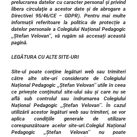
prelucrarea datelor cu caracter personal şi privind
libera circulaţie a acestor date şi de abrogare a
Directivei 95/46/CE – GDPR). Pentru mai multe
informații referitoare la politica de protecție a
datelor personale a Colegiului Național Pedagogic
,,Ștefan Velovan’’, vă rugăm să accesați această
pagină.
LEGĂTURA CU ALTE SITE-URI
Site-ul poate conţine legături web sau trimiteri
către alte site-uri considerate de Colegiului
Național Pedagogic ,,Ștefan Velovan’’ utile în ceea
ce priveşte conţinutul site-ului său şi care nu se
află sub controlul sau îndrumarea Colegiului
Național Pedagogic ,,Ștefan Velovan’’. În cazul
utilizării acestor legături web sau trimiteri, se vor
aplica condiţiile generale de utilizare
corespunzătoare acelor site-uri.Colegiul Național
Pedagogic ,,Ștefan Velovan’’ nu poate