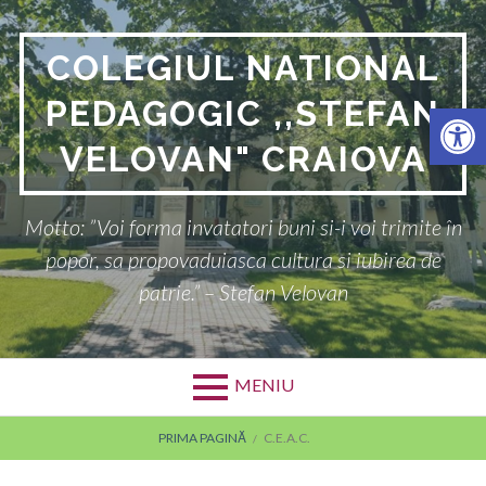
Sari
la
COLEGIUL NATIONAL
conținut
PEDAGOGIC ,,STEFAN
Deschide bara de unelte
VELOVAN" CRAIOVA
Motto: ”Voi forma invatatori buni si-i voi trimite în
popor, sa propovaduiasca cultura si iubirea de
patrie.” – Stefan Velovan
MENIU
FIRIMITURI
PRIMA PAGINĂ
C.E.A.C.