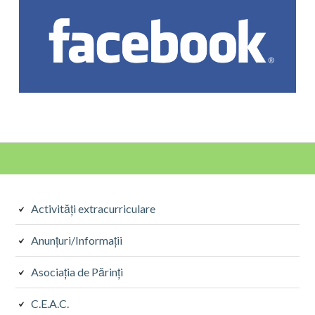
Sidebarul
Activități extracurriculare
Secundar
Anunțuri/Informații
Asociația de Părinți
C.E.A.C.