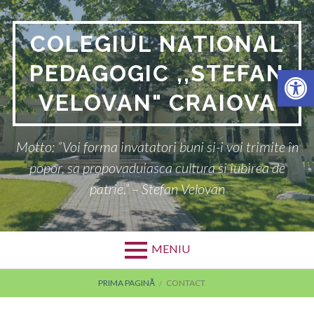
COLEGIUL NATIONAL
PEDAGOGIC ,,STEFAN
Deschide bara de unelte
VELOVAN" CRAIOVA
Motto: ”Voi forma invatatori buni si-i voi trimite în
popor, sa propovaduiasca cultura si iubirea de
patrie.” – Stefan Velovan
MENIU
PRIMA PAGINĂ
CONTACT