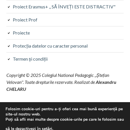
Proiect Erasmus+ ,, SĂ ÎNVEȚI ESTE DISTRACTIV"
Proiect Prof
Proiecte
Protecţia datelor cu caracter personal
Termen și condiții
Copyright © 2025 Colegiul National Pedagogic ,,Ștefan
Velovan''. Toate drepturile rezervate. Realizat de
Alexandru
CHELARU
Folosim cookie-uri pentru a-ți oferi cea mai bună experiență pe
site-ul nostru web.
Poți să afli mai multe despre cookie-urile pe care le folosim sau
să le dezactivezi în
setări
.
Propulsat de WordPress
·
Tema Toivo Lite este realizată de