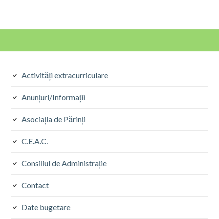
Sidebarul
Activități extracurriculare
Secundar
Anunțuri/Informații
Asociația de Părinți
C.E.A.C.
Consiliul de Administrație
Contact
Date bugetare