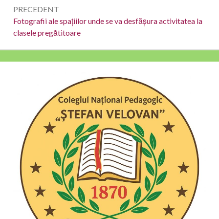
Navigare
PRECEDENT
în
Precedent
Fotografii ale spațiilor unde se va desfășura activitatea la
clasele pregătitoare
articole
Bara
laterală
principală