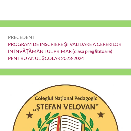
Navigare
PRECEDENT
în
Precedent
PROGRAM DE ÎNSCRIERE ȘI VALIDARE A CERERILOR
ÎN ÎNVĂȚĂMÂNTUL PRIMAR (clasa pregătitoare)
articole
PENTRU ANUL ȘCOLAR 2023-2024
Bara
laterală
principală