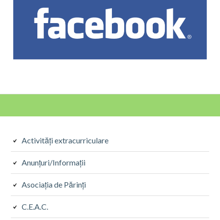
Sidebarul
Activități extracurriculare
Secundar
Anunțuri/Informații
Asociația de Părinți
C.E.A.C.